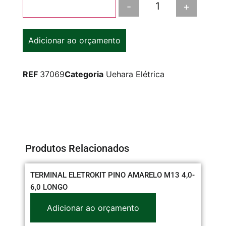
-
+
Adicionar ao carrinho
Adicionar ao orçamento
REF
37069
Categoria
Uehara Elétrica
Produtos Relacionados
TERMINAL ELETROKIT PINO AMARELO M13 4,0-
BA
6,0 LONGO
Adicionar ao orçamento