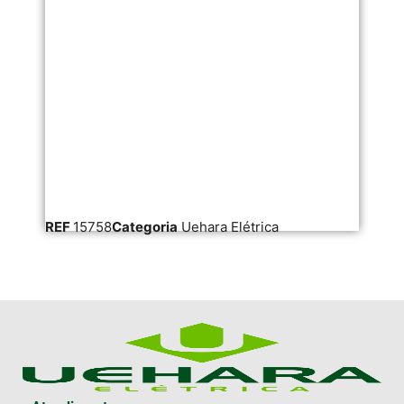
REF
15758
Categoria
Uehara Elétrica
RE