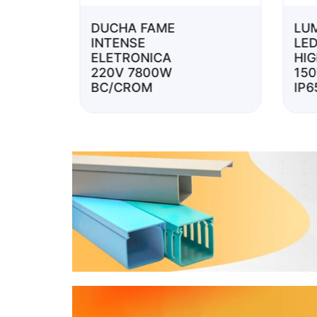
DUCHA FAME
LU
INTENSE
LE
ELETRONICA
HI
220V 7800W
15
BC/CROM
IP6