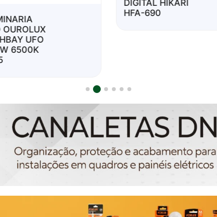
DIGITAL HIKARI
HFA-690
MINARIA
D OUROLUX
GHBAY UFO
0W 6500K
5