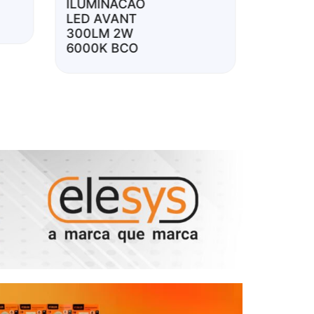
ILUMINACAO
LED AVANT
TRANS
300LM 2W
VOLTA
6000K BCO
FIOLUX
EXPER
1010VA