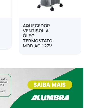
AQUECEDOR
DUCHA
VENTISOL A
INTENS
ÓLEO
ELETR
TERMOSTATO
220V 
MOD AO 127V
PT/CR