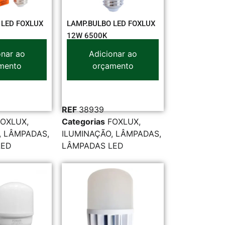
 LED FOXLUX
LAMP.BULBO LED FOXLUX
12W 6500K
onar ao
Adicionar ao
mento
orçamento
REF
38939
FOXLUX
,
Categorias
FOXLUX
,
,
LÂMPADAS
,
ILUMINAÇÃO
,
LÂMPADAS
,
LED
LÂMPADAS LED