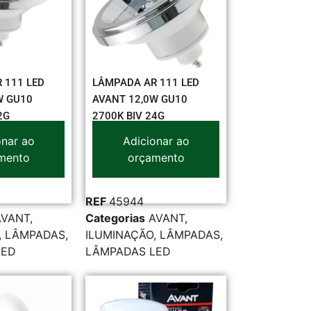
 111 LED
LÂMPADA AR 111 LED
W GU10
AVANT 12,0W GU10
2G
2700K BIV 24G
onar ao
Adicionar ao
mento
orçamento
REF
45944
AVANT
,
Categorias
AVANT
,
,
LÂMPADAS
,
ILUMINAÇÃO
,
LÂMPADAS
,
LED
LÂMPADAS LED