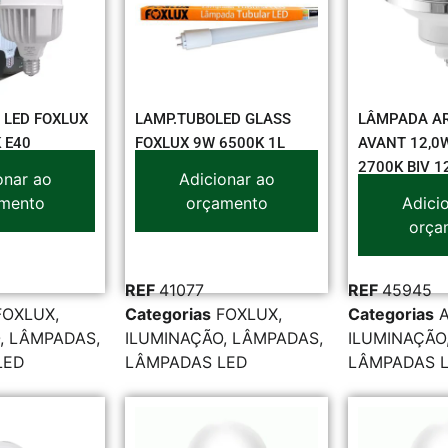
 LED FOXLUX
LAMP.TUBOLED GLASS
LÂMPADA AR
 E40
FOXLUX 9W 6500K 1L
AVANT 12,0
2700K BIV 1
onar ao
Adicionar ao
mento
orçamento
Adici
orça
REF
41077
REF
45945
FOXLUX
,
Categorias
FOXLUX
,
Categorias
,
LÂMPADAS
,
ILUMINAÇÃO
,
LÂMPADAS
,
ILUMINAÇÃO
LED
LÂMPADAS LED
LÂMPADAS 