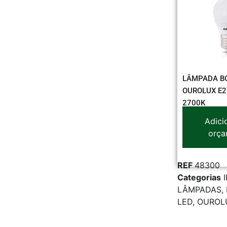
LÂMPADA BO
OUROLUX E2
2700K
Adici
orça
REF
48300
Categorias
LÂMPADAS
,
LED
,
OUROL