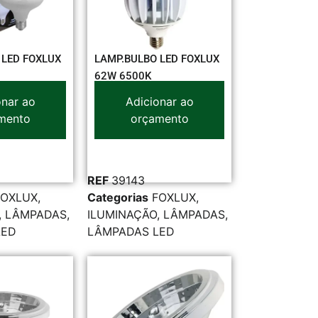
 LED FOXLUX
LAMP.BULBO LED FOXLUX
62W 6500K
onar ao
Adicionar ao
mento
orçamento
REF
39143
FOXLUX
,
Categorias
FOXLUX
,
,
LÂMPADAS
,
ILUMINAÇÃO
,
LÂMPADAS
,
LED
LÂMPADAS LED