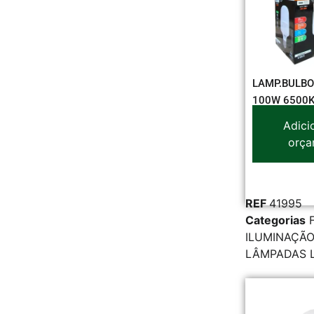
LAMP.BULBO
100W 6500K
Adici
orça
REF
41995
Categorias
ILUMINAÇÃO
LÂMPADAS 