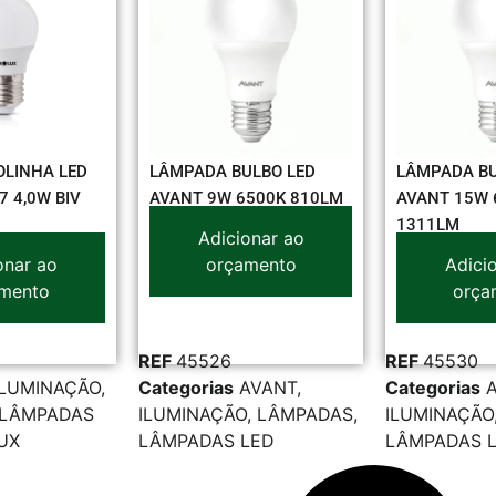
LINHA LED
LÂMPADA BULBO LED
LÂMPADA BU
7 4,0W BIV
AVANT 9W 6500K 810LM
AVANT 15W 
1311LM
Adicionar ao
onar ao
orçamento
Adici
mento
orça
REF
45526
REF
45530
ILUMINAÇÃO
,
Categorias
AVANT
,
Categorias
LÂMPADAS
ILUMINAÇÃO
,
LÂMPADAS
,
ILUMINAÇÃO
UX
LÂMPADAS LED
LÂMPADAS 