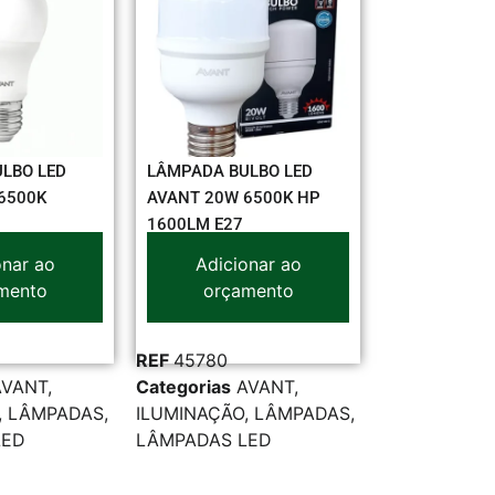
LBO LED
LÂMPADA BULBO LED
6500K
AVANT 20W 6500K HP
1600LM E27
onar ao
Adicionar ao
mento
orçamento
REF
45780
AVANT
,
Categorias
AVANT
,
,
LÂMPADAS
,
ILUMINAÇÃO
,
LÂMPADAS
,
LED
LÂMPADAS LED