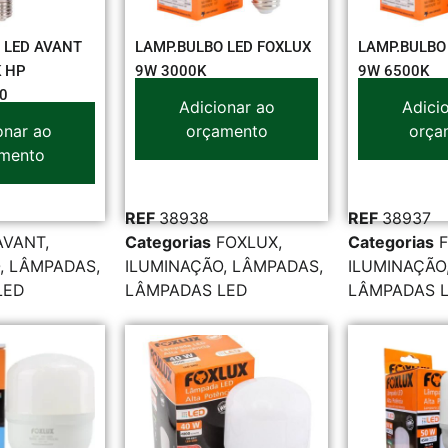
 LED AVANT
LAMP.BULBO LED FOXLUX
LAMP.BULBO
 HP
9W 3000K
9W 6500K
0
Adicionar ao
Adici
onar ao
orçamento
orça
mento
REF
38938
REF
38937
AVANT
,
Categorias
FOXLUX
,
Categorias
,
LÂMPADAS
,
ILUMINAÇÃO
,
LÂMPADAS
,
ILUMINAÇÃO
LED
LÂMPADAS LED
LÂMPADAS 