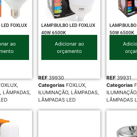
 LED FOXLUX
LAMP.BULBO LED FOXLUX
LAMP.BULBO
40W 6500K
50W 6500K
onar ao
Adicionar ao
Adici
mento
orçamento
orça
REF
39930
REF
39931
FOXLUX
,
Categorias
FOXLUX
,
Categorias
,
LÂMPADAS
,
ILUMINAÇÃO
,
LÂMPADAS
,
ILUMINAÇÃO
LED
LÂMPADAS LED
LÂMPADAS 