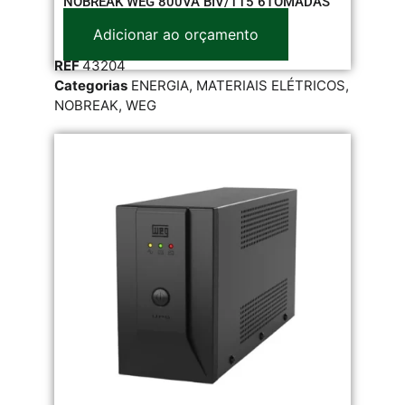
NOBREAK WEG 800VA BIV/115 6TOMADAS
Adicionar ao orçamento
REF
43204
Categorias
ENERGIA
,
MATERIAIS ELÉTRICOS
,
NOBREAK
,
WEG