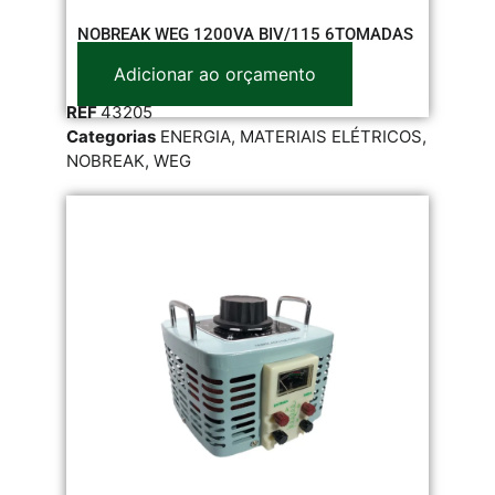
NOBREAK WEG 1200VA BIV/115 6TOMADAS
Adicionar ao orçamento
REF
43205
Categorias
ENERGIA
,
MATERIAIS ELÉTRICOS
,
NOBREAK
,
WEG