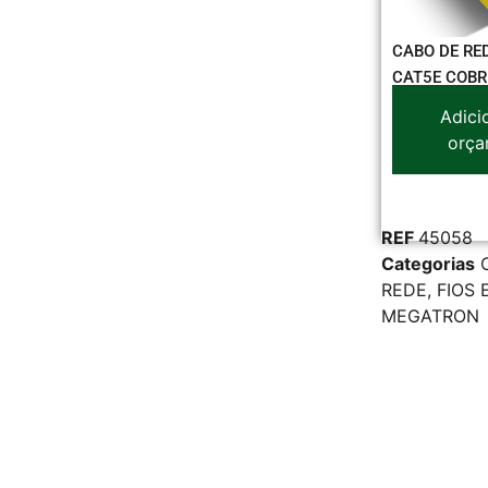
CABO DE RE
CAT5E COBR
Adici
orça
REF
45058
Categorias
REDE
,
FIOS 
MEGATRON