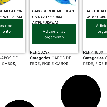
DE MEGATRON
CABO DE REDE MULTILAN
CABO DE RE
E AZUL 305M
CMX CAT5E 305M
CAT5E COBR
AZ(FURUKAWA)
onar ao
Adici
mento
Adicionar ao
orça
orçamento
REF
23297
REF
44889
CABOS DE
Categorias
CABOS DE
Categorias
E CABOS
,
REDE
,
FIOS E CABOS
REDE
,
FIOS 