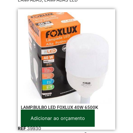
LAMP.BULBO LED FOXLUX 40W 6500K
Adicionar ao orçamento
REF
39930