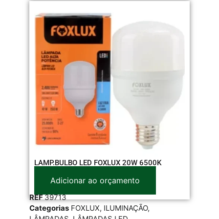
LAMP.BULBO LED FOXLUX 20W 6500K
Adicionar ao orçamento
REF
39713
Categorias
FOXLUX
,
ILUMINAÇÃO
,
LÂMPADAS
,
LÂMPADAS LED