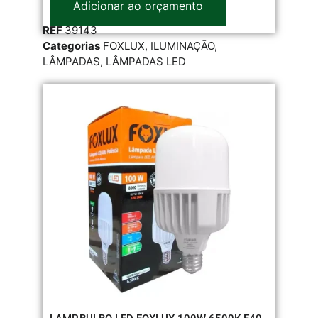
Adicionar ao orçamento
REF
39143
Categorias
FOXLUX
,
ILUMINAÇÃO
,
LÂMPADAS
,
LÂMPADAS LED