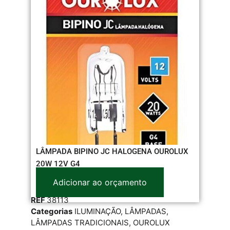
LÂMPADA BIPINO JC HALOGENA OUROLUX
20W 12V G4
Adicionar ao orçamento
REF
38113
Categorias
ILUMINAÇÃO
,
LÂMPADAS
,
LÂMPADAS TRADICIONAIS
,
OUROLUX