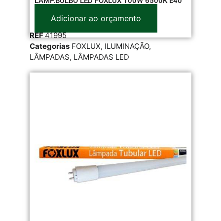
LAMP.BULBO LED FOXLUX 100W 6500K E40
Adicionar ao orçamento
REF
41995
Categorias
FOXLUX
,
ILUMINAÇÃO
,
LÂMPADAS
,
LÂMPADAS LED