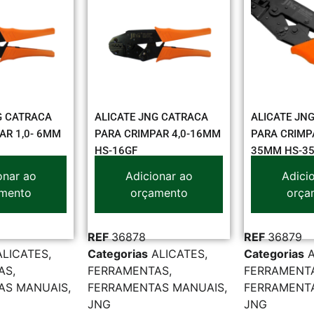
G CATRACA
ALICATE JNG CATRACA
ALICATE JN
AR 1,0- 6MM
PARA CRIMPAR 4,0-16MM
PARA CRIMPA
HS-16GF
35MM HS-3
onar ao
Adicionar ao
Adici
mento
orçamento
orça
REF
36878
REF
36879
ALICATES
,
Categorias
ALICATES
,
Categorias
AS
,
FERRAMENTAS
,
FERRAMENT
AS MANUAIS
,
FERRAMENTAS MANUAIS
,
FERRAMENT
JNG
JNG