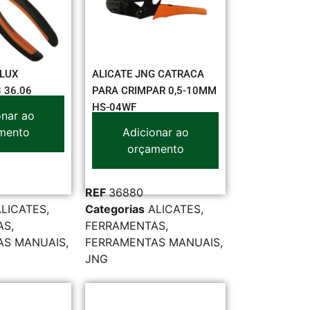
XLUX
ALICATE JNG CATRACA
 36.06
PARA CRIMPAR 0,5-10MM
HS-04WF
onar ao
mento
Adicionar ao
orçamento
REF
36880
ALICATES
,
Categorias
ALICATES
,
AS
,
FERRAMENTAS
,
AS MANUAIS
,
FERRAMENTAS MANUAIS
,
JNG