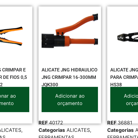
G CRIMPAR E
ALICATE JNG HIDRAULICO
ALICATE JN
DE FIOS 0,5
JNG CRIMPAR 16-300MM
PARA CRIMP
D2
JQK300
HS38
onar ao
Adicionar ao
Adici
mento
orçamento
orça
REF
40172
REF
36881
ALICATES
,
Categorias
ALICATES
,
Categorias
AS
,
FERRAMENTAS
,
FERRAMENT