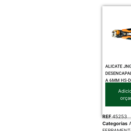
ALICATE JN
DESENCAPAR 
A 6MM HS-
Adici
orça
REF
45253
Categorias
FERRAMENT