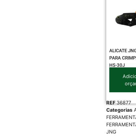
ALICATE JN
PARA CRIMP
HS-30J
Adici
orça
REF
36877
Categorias
FERRAMENT
FERRAMENT
JNG