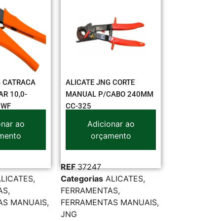
G CATRACA
ALICATE JNG CORTE
R 10,0-
MANUAL P/CABO 240MM
5WF
CC-325
onar ao
Adicionar ao
mento
orçamento
REF
37247
ALICATES
,
Categorias
ALICATES
,
AS
,
FERRAMENTAS
,
AS MANUAIS
,
FERRAMENTAS MANUAIS
,
JNG