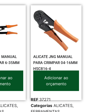
G MANUAL
ALICATE JNG MANUAL
AR 6-35MM
PARA CRIMPAR 04-16MM
HSC816-4
onar ao
Adicionar ao
mento
orçamento
REF
37271
ALICATES
,
Categorias
ALICATES
,
AS
,
FERRAMENTAS
,