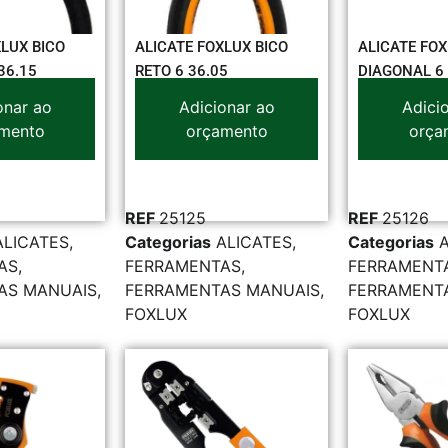
XLUX BICO
ALICATE FOXLUX BICO
ALICATE FO
36.15
RETO 6 36.05
DIAGONAL 6 
onar ao
Adicionar ao
Adici
mento
orçamento
orça
REF
25125
REF
25126
ALICATES
,
Categorias
ALICATES
,
Categorias
AS
,
FERRAMENTAS
,
FERRAMENT
AS MANUAIS
,
FERRAMENTAS MANUAIS
,
FERRAMENT
FOXLUX
FOXLUX