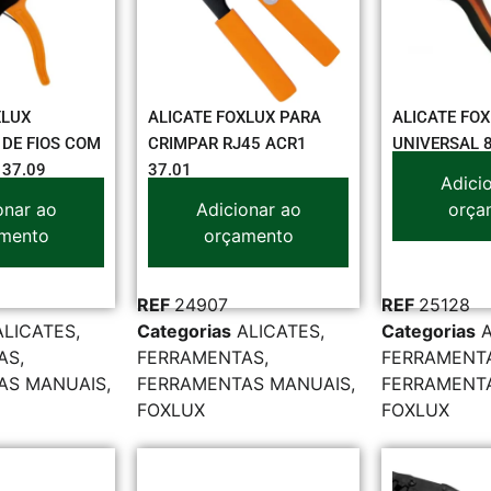
XLUX
ALICATE FOXLUX PARA
ALICATE FO
DE FIOS COM
CRIMPAR RJ45 ACR1
UNIVERSAL 8
37.09
37.01
Adici
onar ao
Adicionar ao
orça
mento
orçamento
REF
24907
REF
25128
ALICATES
,
Categorias
ALICATES
,
Categorias
AS
,
FERRAMENTAS
,
FERRAMENT
AS MANUAIS
,
FERRAMENTAS MANUAIS
,
FERRAMENT
FOXLUX
FOXLUX