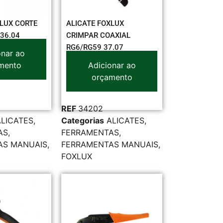
XLUX CORTE
ALICATE FOXLUX
36.04
CRIMPAR COAXIAL
RG6/RG59 37.07
onar ao
mento
Adicionar ao
orçamento
REF
34202
ALICATES
,
Categorias
ALICATES
,
AS
,
FERRAMENTAS
,
AS MANUAIS
,
FERRAMENTAS MANUAIS
,
FOXLUX