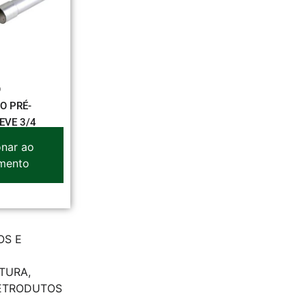
O
O PRÉ-
EVE 3/4
onar ao
mento
OS E
UTURA
,
LETRODUTOS