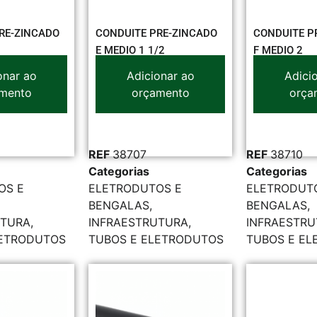
RE-ZINCADO
CONDUITE PRE-ZINCADO
CONDUITE P
E MEDIO 1 1/2
F MEDIO 2
onar ao
Adicionar ao
Adici
mento
orçamento
orça
REF
38707
REF
38710
Categorias
Categorias
OS E
ELETRODUTOS E
ELETRODUT
BENGALAS
,
BENGALAS
,
UTURA
,
INFRAESTRUTURA
,
INFRAESTR
LETRODUTOS
TUBOS E ELETRODUTOS
TUBOS E E