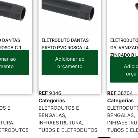
O DANTAS
ELETRODUTO DANTAS
ELETRODUT
ROSCA C 1
PRETO PVC ROSCA I 4
GALVANIZAD
ZINCADO B L
onar ao
Adicionar ao
mento
orçamento
Adici
orça
REF
9346
REF
38704
Categorias
Categorias
OS E
ELETRODUTOS E
ELETRODUT
BENGALAS
,
BENGALAS
,
UTURA
,
INFRAESTRUTURA
,
INFRAESTR
LETRODUTOS
TUBOS E ELETRODUTOS
TUBOS E E