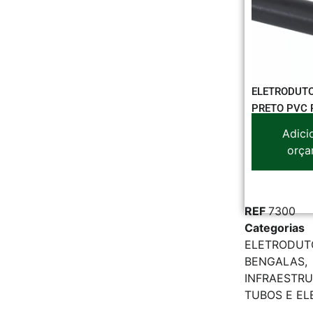
ELETRODUT
PRETO PVC 
Adici
orça
REF
7300
Categorias
ELETRODUT
BENGALAS
,
INFRAESTR
TUBOS E E