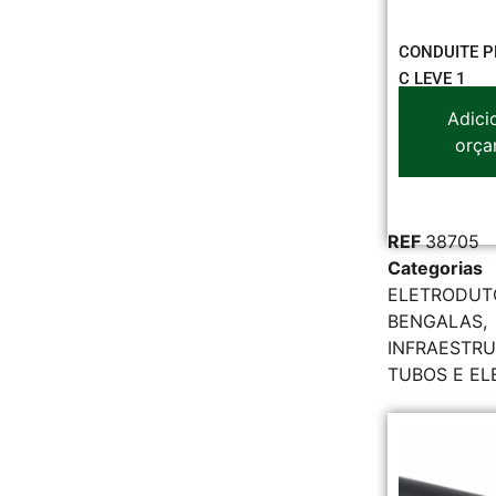
CONDUITE P
C LEVE 1
Adici
orça
REF
38705
Categorias
ELETRODUT
BENGALAS
,
INFRAESTR
TUBOS E E