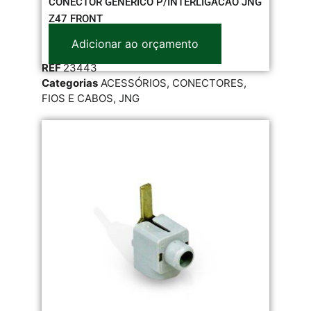
CONECTOR GENERICO P/INTERLIGACAO JNG
Z47 FRONT
Adicionar ao orçamento
REF
23443
Categorias
ACESSÓRIOS
,
CONECTORES
,
FIOS E CABOS
,
JNG