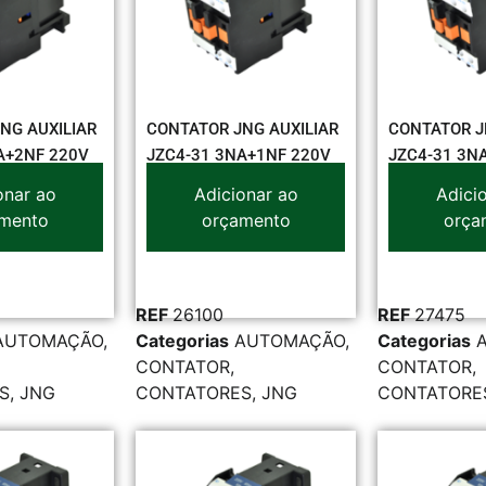
NG AUXILIAR
CONTATOR JNG AUXILIAR
CONTATOR J
A+2NF 220V
JZC4-31 3NA+1NF 220V
JZC4-31 3N
onar ao
Adicionar ao
Adici
mento
orçamento
orça
REF
26100
REF
27475
AUTOMAÇÃO
,
Categorias
AUTOMAÇÃO
,
Categorias
CONTATOR
,
CONTATOR
,
S
,
JNG
CONTATORES
,
JNG
CONTATORE