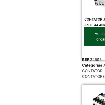
CONTATOR J
JZC1-44 4N
Adici
orça
REF
24595
Categorias
CONTATOR
,
CONTATORE