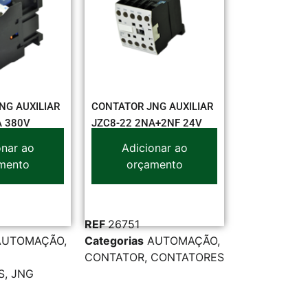
NG AUXILIAR
CONTATOR JNG AUXILIAR
A 380V
JZC8-22 2NA+2NF 24V
onar ao
Adicionar ao
mento
orçamento
REF
26751
AUTOMAÇÃO
,
Categorias
AUTOMAÇÃO
,
CONTATOR
,
CONTATORES
S
,
JNG