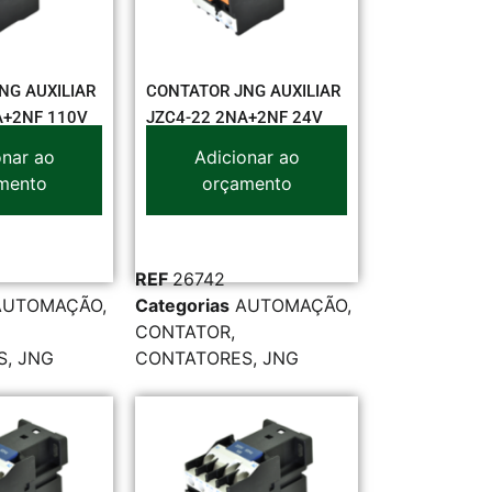
NG AUXILIAR
CONTATOR JNG AUXILIAR
A+2NF 110V
JZC4-22 2NA+2NF 24V
onar ao
Adicionar ao
mento
orçamento
REF
26742
AUTOMAÇÃO
,
Categorias
AUTOMAÇÃO
,
CONTATOR
,
S
,
JNG
CONTATORES
,
JNG