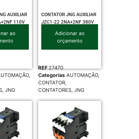
NG AUXILIAR
CONTATOR JNG AUXILIAR
A+2NF 110V
JZC1-22 2NA+2NF 380V
onar ao
Adicionar ao
mento
orçamento
REF
27470
AUTOMAÇÃO
,
Categorias
AUTOMAÇÃO
,
CONTATOR
,
S
,
JNG
CONTATORES
,
JNG