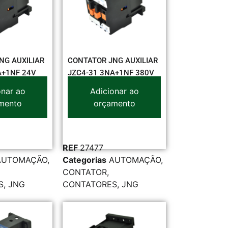
NG AUXILIAR
CONTATOR JNG AUXILIAR
A+1NF 24V
JZC4-31 3NA+1NF 380V
onar ao
Adicionar ao
mento
orçamento
REF
27477
AUTOMAÇÃO
,
Categorias
AUTOMAÇÃO
,
CONTATOR
,
S
,
JNG
CONTATORES
,
JNG