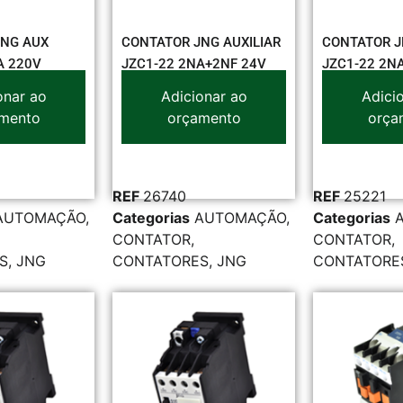
JNG AUX
CONTATOR JNG AUXILIAR
CONTATOR J
A 220V
JZC1-22 2NA+2NF 24V
JZC1-22 2N
onar ao
Adicionar ao
Adici
mento
orçamento
orça
REF
26740
REF
25221
AUTOMAÇÃO
,
Categorias
AUTOMAÇÃO
,
Categorias
CONTATOR
,
CONTATOR
,
S
,
JNG
CONTATORES
,
JNG
CONTATORE