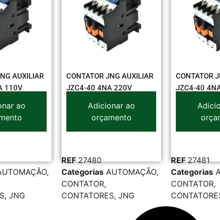
NG AUXILIAR
CONTATOR JNG AUXILIAR
CONTATOR J
A 110V
JZC4-40 4NA 220V
JZC4-40 4N
onar ao
Adicionar ao
Adici
mento
orçamento
orça
REF
27480
REF
27481
AUTOMAÇÃO
,
Categorias
AUTOMAÇÃO
,
Categorias
CONTATOR
,
CONTATOR
,
S
,
JNG
CONTATORES
,
JNG
CONTATORE