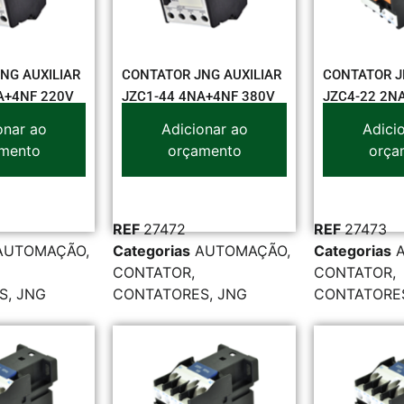
NG AUXILIAR
CONTATOR JNG AUXILIAR
CONTATOR J
A+4NF 220V
JZC1-44 4NA+4NF 380V
JZC4-22 2N
onar ao
Adicionar ao
Adici
mento
orçamento
orça
REF
27472
REF
27473
AUTOMAÇÃO
,
Categorias
AUTOMAÇÃO
,
Categorias
CONTATOR
,
CONTATOR
,
S
,
JNG
CONTATORES
,
JNG
CONTATORE