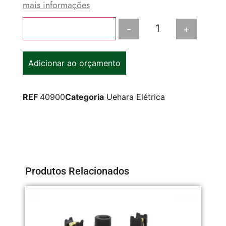
mais informações
-
+
Adicionar ao carrinho
Adicionar ao orçamento
REF
40900
Categoria
Uehara Elétrica
Produtos Relacionados
CO