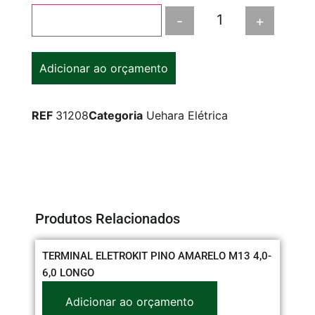
-
+
Adicionar ao carrinho
Adicionar ao orçamento
REF
31208
Categoria
Uehara Elétrica
Produtos Relacionados
TERMINAL ELETROKIT PINO AMARELO M13 4,0-
CO
6,0 LONGO
Adicionar ao orçamento