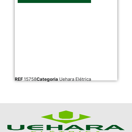
REF
15758
Categoria
Uehara Elétrica
RE