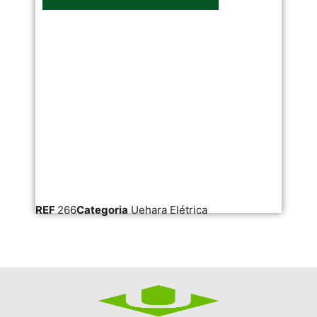
REF
266
Categoria
Uehara Elétrica
RE