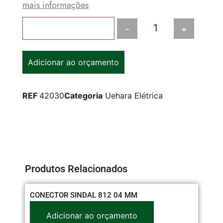
mais informações
-
+
Adicionar ao carrinho
Adicionar ao orçamento
REF
42030
Categoria
Uehara Elétrica
Produtos Relacionados
CONECTOR SINDAL 812 04 MM
SI
37
Adicionar ao orçamento