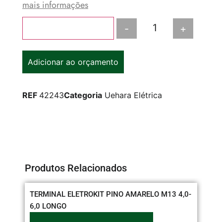
mais informações
-
+
Adicionar ao carrinho
Adicionar ao orçamento
REF
42243
Categoria
Uehara Elétrica
Produtos Relacionados
TERMINAL ELETROKIT PINO AMARELO M13 4,0-
BA
6,0 LONGO