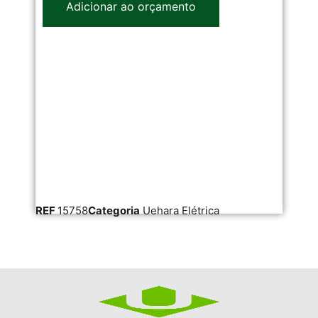
Adicionar ao orçamento
REF
15758
Categoria
Uehara Elétrica
RE