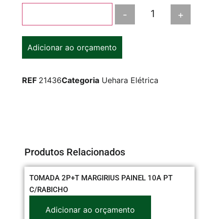
-
+
Adicionar ao carrinho
Adicionar ao orçamento
REF
21436
Categoria
Uehara Elétrica
Produtos Relacionados
TOMADA 2P+T MARGIRIUS PAINEL 10A PT
CO
C/RABICHO
3/
Adicionar ao orçamento