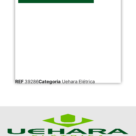
REF
39286
Categoria
Uehara Elétrica
RE