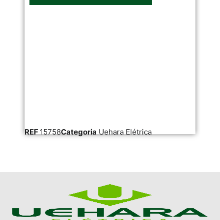
REF
15758
Categoria
Uehara Elétrica
RE