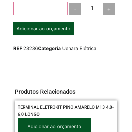
-
+
Adicionar ao carrinho
Adicionar ao orçamento
REF
23236
Categoria
Uehara Elétrica
Produtos Relacionados
TERMINAL ELETROKIT PINO AMARELO M13 4,0-
CO
6,0 LONGO
22
Adicionar ao orçamento