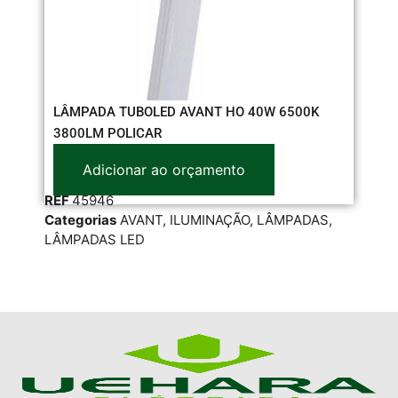
LÂMPADA TUBOLED AVANT HO 40W 6500K
LA
3800LM POLICAR
Adicionar ao orçamento
RE
REF
45946
Cat
Categorias
AVANT
,
ILUMINAÇÃO
,
LÂMPADAS
,
LÂM
LÂMPADAS LED