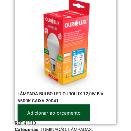
LÂMPADA BULBO LED OUROLUX 12,0W BIV
LA
6500K CAIXA 20041
Adicionar ao orçamento
RE
REF
41910
Cat
Categorias
ILUMINAÇÃO
,
LÂMPADAS
,