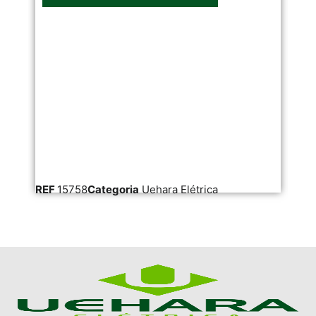
REF
15758
Categoria
Uehara Elétrica
RE