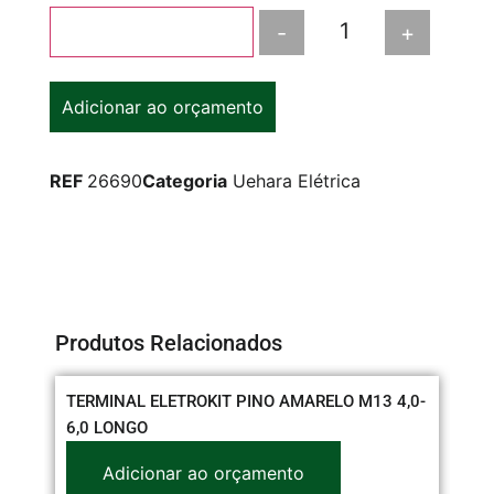
-
+
Adicionar ao carrinho
Adicionar ao orçamento
REF
26690
Categoria
Uehara Elétrica
Produtos Relacionados
TERMINAL ELETROKIT PINO AMARELO M13 4,0-
CO
6,0 LONGO
Adicionar ao orçamento