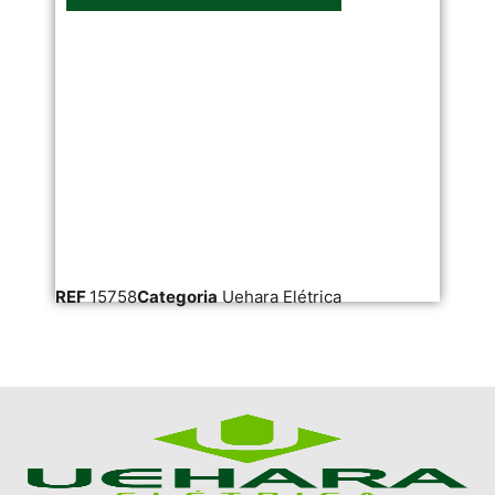
REF
15758
Categoria
Uehara Elétrica
RE