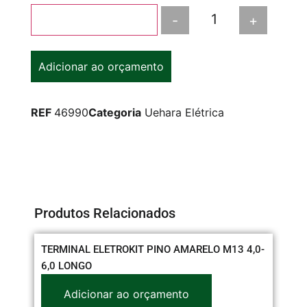
-
+
Adicionar ao carrinho
Adicionar ao orçamento
REF
46990
Categoria
Uehara Elétrica
Produtos Relacionados
TERMINAL ELETROKIT PINO AMARELO M13 4,0-
CO
6,0 LONGO
Adicionar ao orçamento