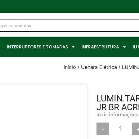
0
INTERRUPTORES E TOMADAS
INFRAESTRUTURA
IL
Início
/
Uehara Elétrica
/ LUMIN
LUMIN.TA
JR BR ACR
mais informações
-