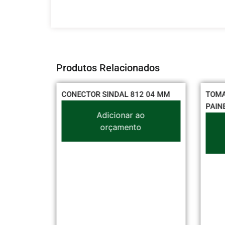
Produtos Relacionados
INO
CONECTOR SINDAL 812 04 MM
TOMA
 LONGO
PAIN
Adicionar ao
o
orçamento