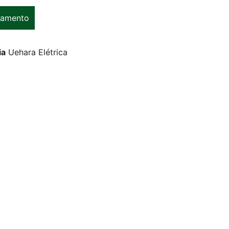
çamento
ia
Uehara Elétrica