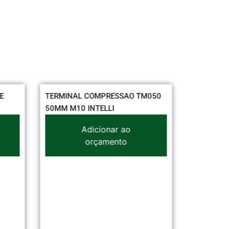
E
TERMINAL COMPRESSAO TM050
LUMINÁRI
50MM M10 INTELLI
28/32/36
Adicionar ao
orçamento