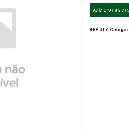
Adicionar ao or
REF
4152
Categor