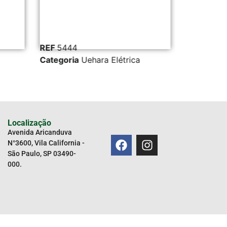
REF
5444
REF
38981
Categoria
Uehara Elétrica
Categoria
Localização
Avenida Aricanduva
N°3600, Vila California -
São Paulo, SP 03490-
000.