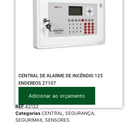
CENTRAL DE ALARME DE INCÊNDIO 125
CA
ENDEREOS 27107
Adicionar ao orçamento
RE
REF
42122
Cat
Categorias
CENTRAL
,
SEGURANÇA
,
SEN
SEGURIMAX
,
SENSORES