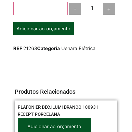
-
+
Adicionar ao carrinho
Adicionar ao orçamento
REF
21263
Categoria
Uehara Elétrica
Produtos Relacionados
PLAFONIER DEC.ILUMI BRANCO 180931
KA
RECEPT PORCELANA
Adicionar ao orçamento