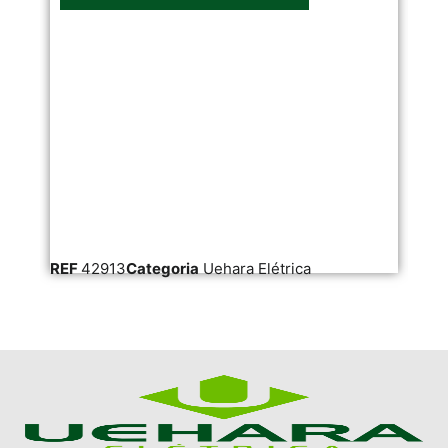
REF
42913
Categoria
Uehara Elétrica
RE