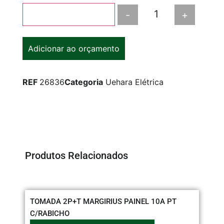
-
+
Adicionar ao carrinho
Adicionar ao orçamento
REF
26836
Categoria
Uehara Elétrica
Produtos Relacionados
TOMADA 2P+T MARGIRIUS PAINEL 10A PT
CO
C/RABICHO
61