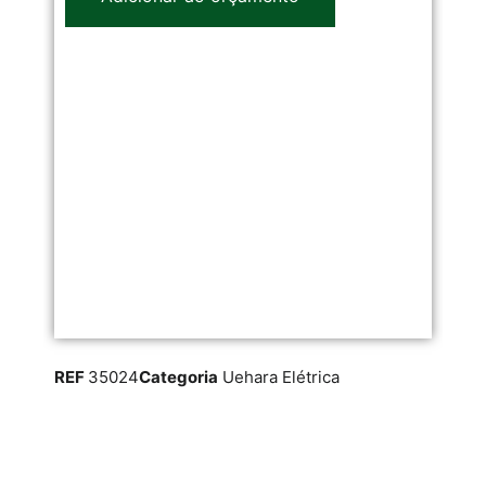
REF
35024
Categoria
Uehara Elétrica
RE