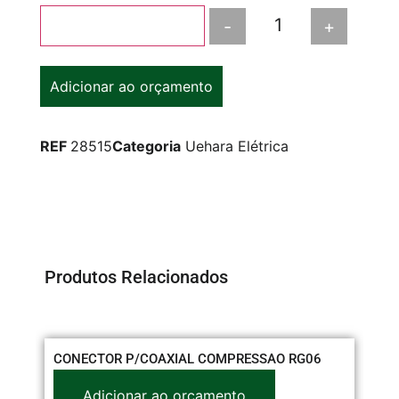
-
+
Adicionar ao carrinho
Adicionar ao orçamento
REF
28515
Categoria
Uehara Elétrica
Produtos Relacionados
CONECTOR P/COAXIAL COMPRESSAO RG06
BA
Adicionar ao orçamento