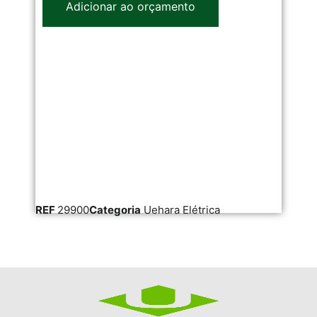
Adicionar ao orçamento
REF
29900
Categoria
Uehara Elétrica
RE