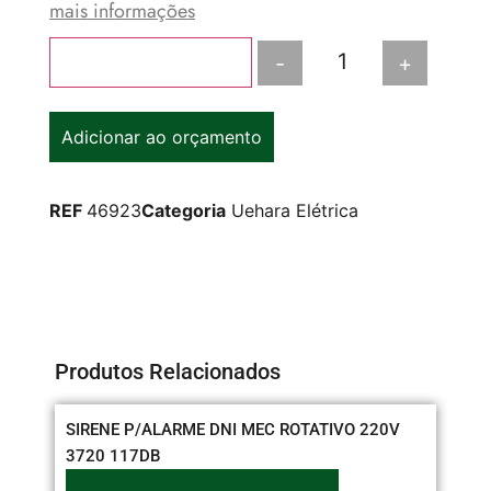
mais informações
-
+
Adicionar ao carrinho
Adicionar ao orçamento
REF
46923
Categoria
Uehara Elétrica
Produtos Relacionados
SIRENE P/ALARME DNI MEC ROTATIVO 220V
TO
3720 117DB