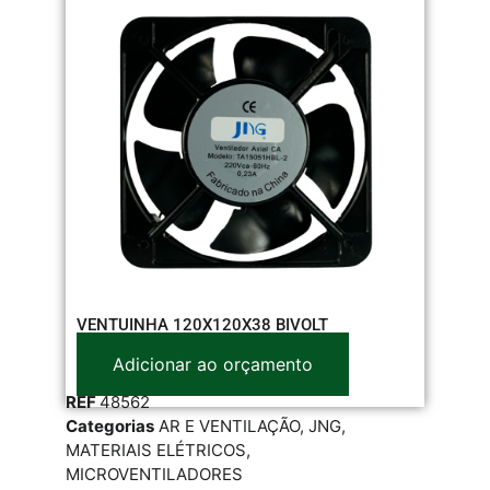
VENTUINHA 120X120X38 BIVOLT
Adicionar ao orçamento
REF
48562
Categorias
AR E VENTILAÇÃO
,
JNG
,
MATERIAIS ELÉTRICOS
,
MICROVENTILADORES