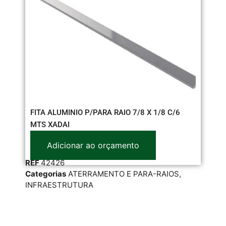
FITA ALUMINIO P/PARA RAIO 7/8 X 1/8 C/6
TR
MTS XADAI
X 
Adicionar ao orçamento
REF
42426
RE
Categorias
ATERRAMENTO E PARA-RAIOS
,
Cat
INFRAESTRUTURA
TRA