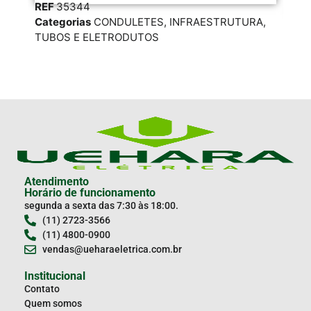
REF
35344
RE
Categorias
CONDULETES
,
INFRAESTRUTURA
,
Cat
TUBOS E ELETRODUTOS
INF
Atendimento
Horário de funcionamento
segunda a sexta das 7:30 às 18:00.
(11) 2723-3566
(11) 4800-0900
vendas@ueharaeletrica.com.br
Institucional
Contato
Quem somos