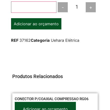
-
+
Adicionar ao carrinho
Adicionar ao orçamento
REF
37162
Categoria
Uehara Elétrica
Produtos Relacionados
CONECTOR P/COAXIAL COMPRESSAO RG06
TO
C/
Adicionar ao orçamento