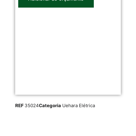
REF
35024
Categoria
Uehara Elétrica
RE