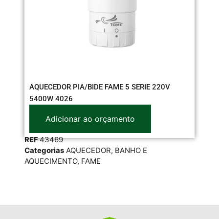
AQUECEDOR PIA/BIDE FAME 5 SERIE 220V
RE
5400W 4026
DU
Adicionar ao orçamento
REF
43469
RE
Categorias
AQUECEDOR
,
BANHO E
Cat
AQUECIMENTO
,
FAME
LOR