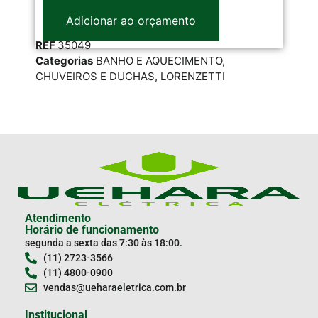
Adicionar ao orçamento
REF
35049
RE
Categorias
BANHO E AQUECIMENTO
,
Cat
CHUVEIROS E DUCHAS
,
LORENZETTI
LOR
Atendimento
Horário de funcionamento
segunda a sexta das 7:30 às 18:00.
(11) 2723-3566
(11) 4800-0900
vendas@ueharaeletrica.com.br
Institucional