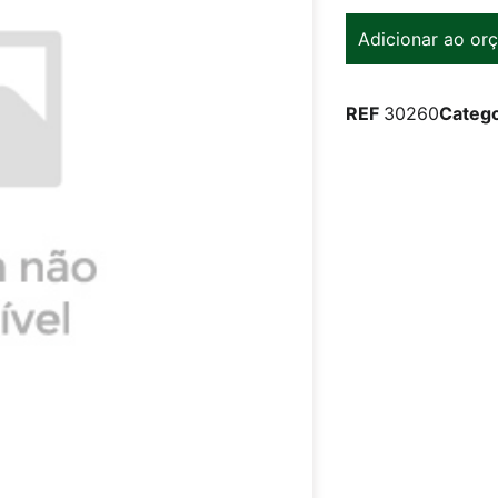
Adicionar ao or
REF
30260
Catego