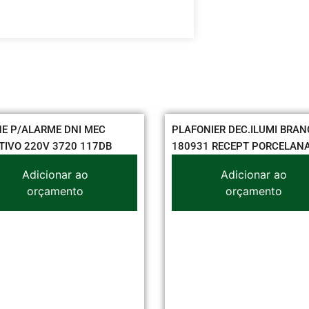
NI MEC
PLAFONIER DEC.ILUMI BRANCO
CO
0 117DB
180931 RECEPT PORCELANA
6,
 ao
Adicionar ao
to
orçamento