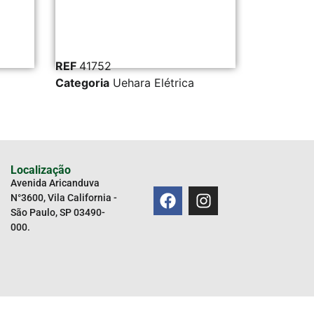
F
41752
REF
6234
egoria
Uehara Elétrica
Categoria
Uehara Elétri
Localização
Avenida Aricanduva
N°3600, Vila California -
São Paulo, SP 03490-
000.