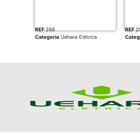
REF
266
REF
29900
Categoria
Uehara Elétrica
Categoria
Uehara El