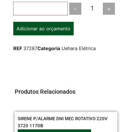
-
+
Adicionar ao carrinho
Adicionar ao orçamento
REF
37287
Categoria
Uehara Elétrica
Produtos Relacionados
SIRENE P/ALARME DNI MEC ROTATIVO 220V
CX
3720 117DB
PA