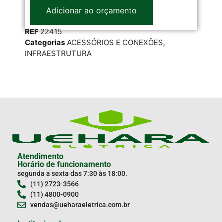
Adicionar ao orçamento
REF
22415
RE
Categorias
ACESSÓRIOS E CONEXÕES
,
Cat
INFRAESTRUTURA
INF
Atendimento
Horário de funcionamento
segunda a sexta das 7:30 às 18:00.
(11) 2723-3566
(11) 4800-0900
vendas@ueharaeletrica.com.br