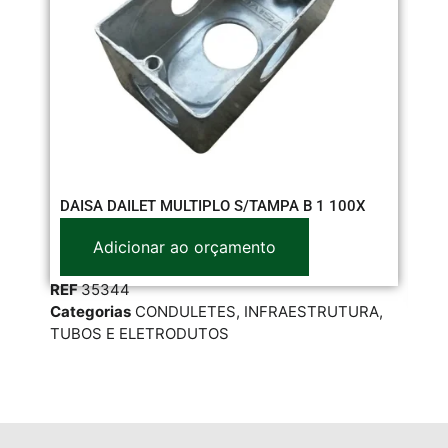
FI
DAISA DAILET MULTIPLO S/TAMPA B 1 100X
MT
Adicionar ao orçamento
REF
35344
RE
Categorias
CONDULETES
,
INFRAESTRUTURA
,
Cat
TUBOS E ELETRODUTOS
INF