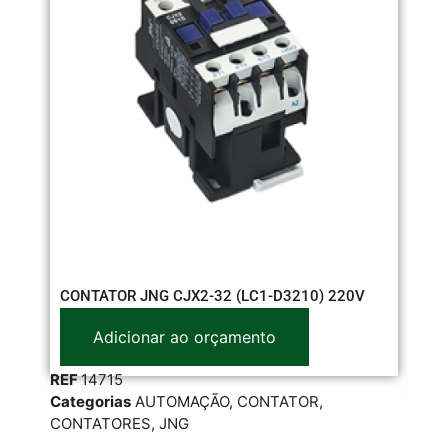
CO
CONTATOR JNG CJX2-32 (LC1-D3210) 220V
22
Adicionar ao orçamento
REF
14715
RE
Categorias
AUTOMAÇÃO
,
CONTATOR
,
Cat
CONTATORES
,
JNG
CO