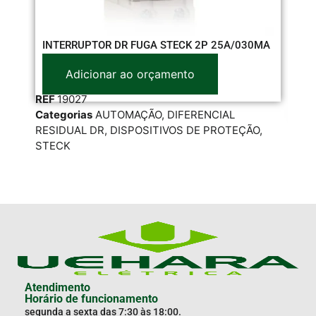
DI
INTERRUPTOR DR FUGA STECK 2P 25A/030MA
30
Adicionar ao orçamento
REF
19027
Categorias
AUTOMAÇÃO
,
DIFERENCIAL
RE
RESIDUAL DR
,
DISPOSITIVOS DE PROTEÇÃO
,
Cat
STECK
MO
Atendimento
Horário de funcionamento
segunda a sexta das 7:30 às 18:00.