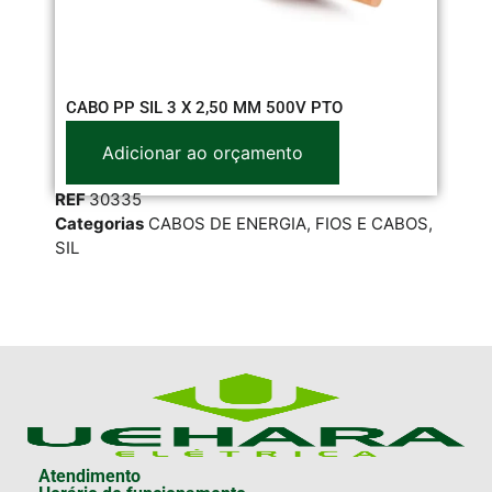
CABO PP SIL 3 X 2,50 MM 500V PTO
CA
Adicionar ao orçamento
REF
30335
RE
Categorias
CABOS DE ENERGIA
,
FIOS E CABOS
,
Cat
SIL
SIL
Atendimento