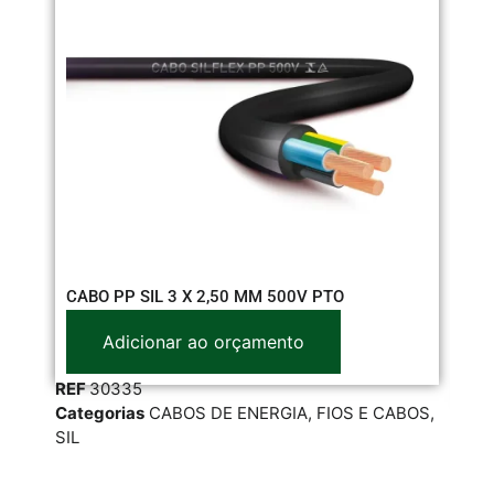
CO
CABO PP SIL 3 X 2,50 MM 500V PTO
Z4
Adicionar ao orçamento
REF
30335
RE
Categorias
CABOS DE ENERGIA
,
FIOS E CABOS
,
Cat
SIL
CA