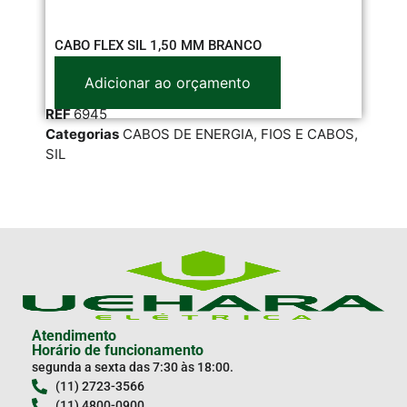
CABO FLEX SIL 1,50 MM BRANCO
CA
Adicionar ao orçamento
REF
6945
RE
Categorias
CABOS DE ENERGIA
,
FIOS E CABOS
,
Cat
SIL
FIO
Atendimento
Horário de funcionamento
segunda a sexta das 7:30 às 18:00.
(11) 2723-3566
(11) 4800-0900