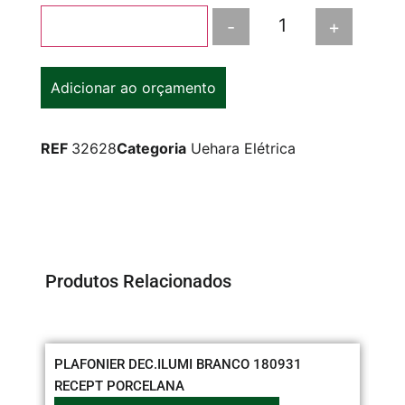
-
+
Adicionar ao carrinho
Adicionar ao orçamento
REF
32628
Categoria
Uehara Elétrica
Produtos Relacionados
PLAFONIER DEC.ILUMI BRANCO 180931
CO
RECEPT PORCELANA