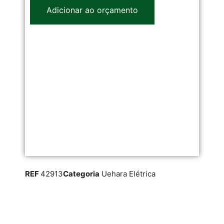
Adicionar ao orçamento
REF
42913
Categoria
Uehara Elétrica
RE