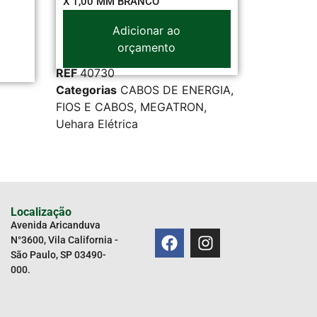
X 1,00 MM BRANCO
Adicionar ao
orçamento
REF
40730
Categorias
CABOS DE ENERGIA
,
REF
6234
FIOS E CABOS
,
MEGATRON
,
Categoria
Uehara Elétrica
Localização
Avenida Aricanduva
N°3600, Vila California -
São Paulo, SP 03490-
000.