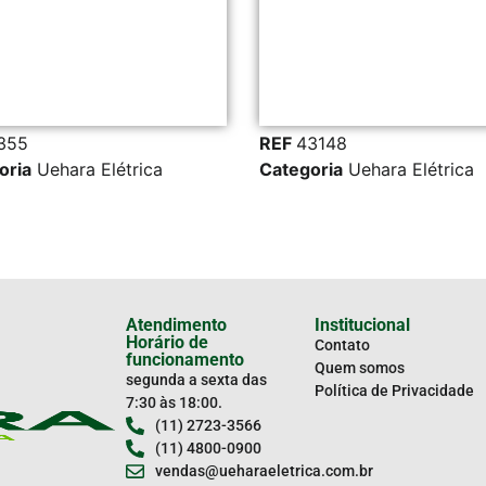
355
REF
43148
oria
Uehara Elétrica
Categoria
Uehara Elétrica
Atendimento
Institucional
Horário de
Contato
funcionamento
Quem somos
segunda a sexta das
Política de Privacidade
7:30 às 18:00.
(11) 2723-3566
(11) 4800-0900
vendas@ueharaeletrica.com.br