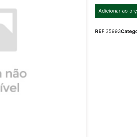
Adicionar ao or
REF
35993
Catego