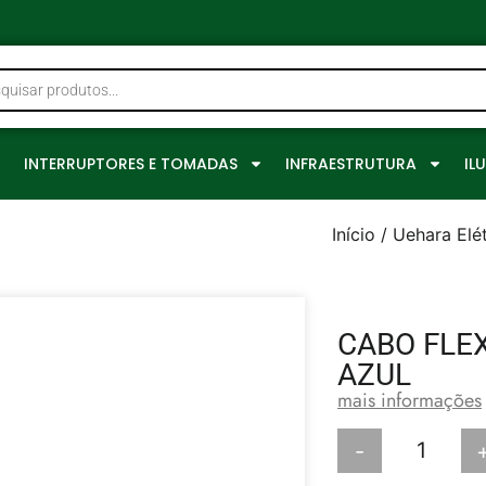
0
INTERRUPTORES E TOMADAS
INFRAESTRUTURA
IL
Início
/
Uehara Elét
CABO FLE
AZUL
mais informações
-