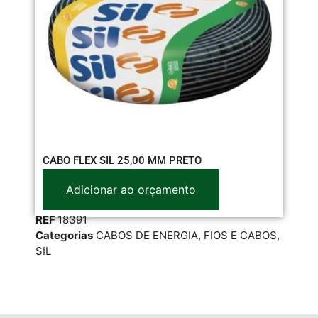
CABO FLEX SIL 25,00 MM PRETO
CA
Adicionar ao orçamento
REF
18391
RE
Categorias
CABOS DE ENERGIA
,
FIOS E CABOS
,
Cat
SIL
SIL