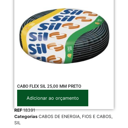
CABO FLEX SIL 25,00 MM PRETO
CA
Adicionar ao orçamento
REF
18391
RE
Categorias
CABOS DE ENERGIA
,
FIOS E CABOS
,
Cat
SIL
ME