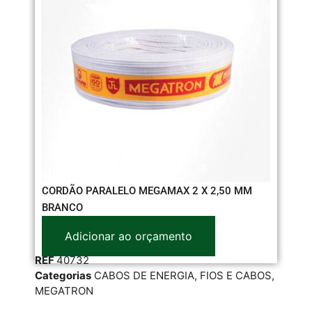
CORDÃO PARALELO MEGAMAX 2 X 2,50 MM
CA
BRANCO
Adicionar ao orçamento
RE
REF
40732
Cat
Categorias
CABOS DE ENERGIA
,
FIOS E CABOS
,
ME
MEGATRON