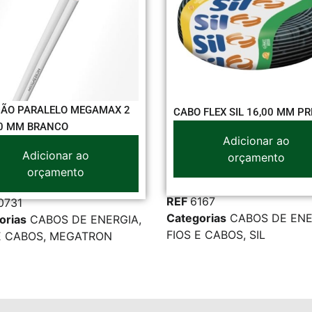
CONECTOR G
2
CABO FLEX SIL 16,00 MM PRETO
P/INTERLIGA
Adicionar ao
Ad
orçamento
o
REF
23443
REF
6167
Categorias
A
Categorias
CABOS DE ENERGIA
,
IA
,
CONECTORE
FIOS E CABOS
,
SIL
JNG