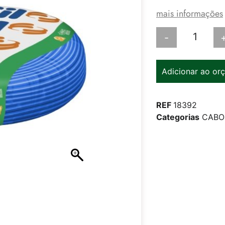
mais informações
-
Adicionar ao or
REF
18392
Categorias
CABO