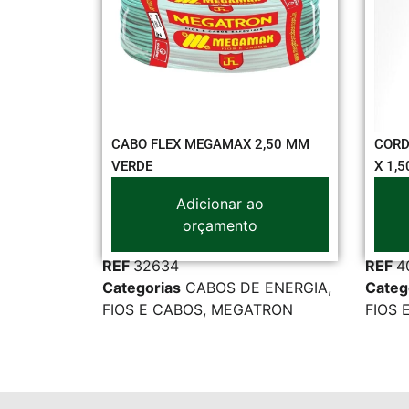
LEX MEGAMAX 2,50 MM
CORDÃO PARALELO MEGAMAX 
X 1,50 MM BRANCO
Adicionar ao
Adicionar ao
orçamento
orçamento
34
REF
40731
as
CABOS DE ENERGIA
,
Categorias
CABOS DE ENERG
CABOS
,
MEGATRON
FIOS E CABOS
,
MEGATRON