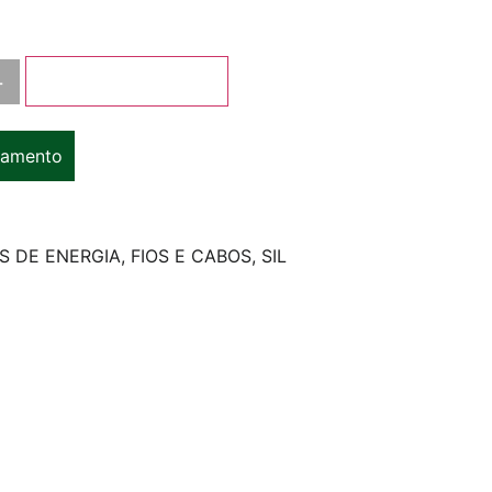
+
Adicionar ao carrinho
çamento
S DE ENERGIA
,
FIOS E CABOS
,
SIL