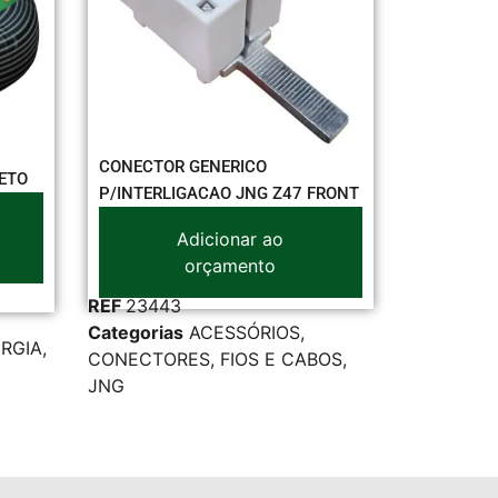
ENERICO
CABO PP SIL 2 X 2,50 MM 500V
CAO JNG Z47 FRONT
PTO
icionar ao
Adicionar ao
rçamento
orçamento
REF
30330
CESSÓRIOS
,
Categorias
CABOS DE ENERGIA
,
S
,
FIOS E CABOS
,
FIOS E CABOS
,
SIL