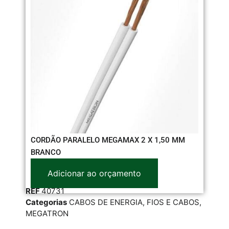
CORDÃO PARALELO MEGAMAX 2 X 1,50 MM
CA
BRANCO
Adicionar ao orçamento
RE
REF
40731
Cat
Categorias
CABOS DE ENERGIA
,
FIOS E CABOS
,
FIO
MEGATRON