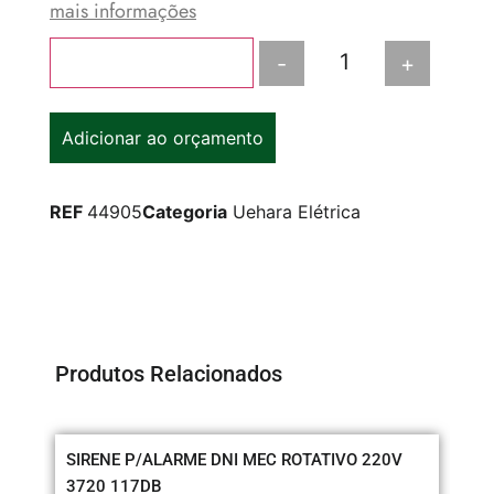
mais informações
-
+
Adicionar ao carrinho
Adicionar ao orçamento
REF
44905
Categoria
Uehara Elétrica
Produtos Relacionados
SIRENE P/ALARME DNI MEC ROTATIVO 220V
CO
3720 117DB