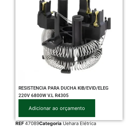
RESISTENCIA PARA DUCHA KIB/EVID/ELEG
220V 6800W V.L R4305
Adicionar ao orçamento
RE
REF
47089
Categoria
Uehara Elétrica