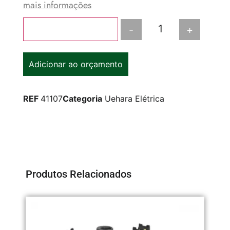
mais informações
-
+
Adicionar ao carrinho
Adicionar ao orçamento
REF
41107
Categoria
Uehara Elétrica
Produtos Relacionados
TO